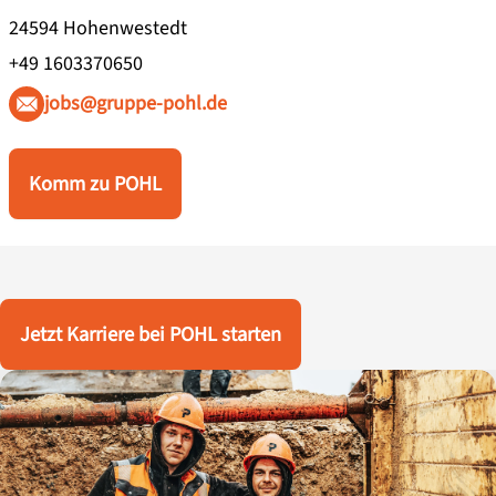
24594 Hohenwestedt
+49 1603370650
jobs@gruppe-pohl.de
Komm zu POHL
Jetzt Karriere bei POHL starten