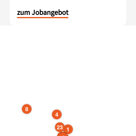
zum Jobangebot
8
4
23
1