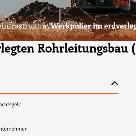
­infrastruktur/
Werkpolier im erdverle
rlegten Rohrleitungsbau 
nachtsgeld
nunternehmen