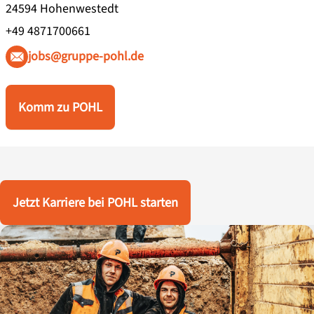
24594 Hohenwestedt
+49 4871700661
jobs@gruppe-pohl.de
Komm zu POHL
Jetzt Karriere bei POHL starten