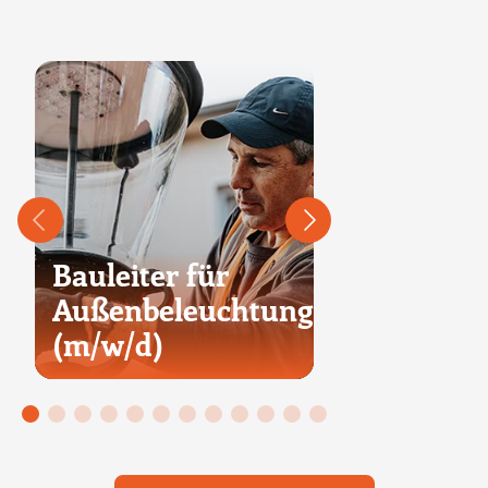
Bauleiter für
Bauleiter 
Außenbeleuchtung
Fernwärm
(m/w/d)
(m/w/d)