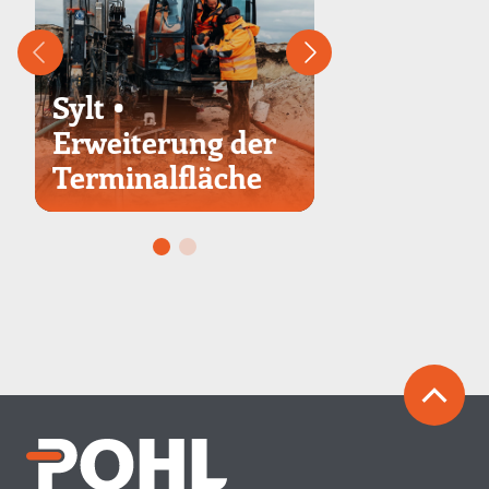
Hamburg
Sylt •
Finkenwer
Erweiterung der
Wartung 
Terminalfläche
Landebah