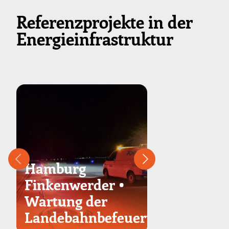
Referenzprojekte in der
Energieinfrastruktur
Hamburg
Hamburg 
Finkenwerder •
Flughafen
Wartung der
Hamburg
Landebahnbefeuerung
Finkenwe