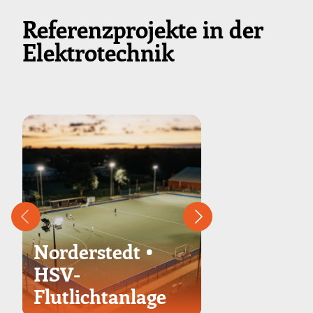
Referenzprojekte in der
Elektrotechnik
Norderstedt •
Kellinghu
HSV-
Elektrove
Flutlichtanlage
der Grund