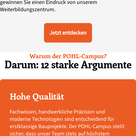
gewinnen Sie einen Eindruck von unserem
Weiterbildungszentrum.
Jetzt entdecken
Warum der POHL-Campus?
Darum: 12 starke Argumente
Hohe Qualität
Fachwissen, handwerkliche Präzision und
moderne Technologien sind entscheidend für
erstklassige Bauprojekte. Der POHL-Campus stellt
sicher, dass unser Team stets auf höchstem