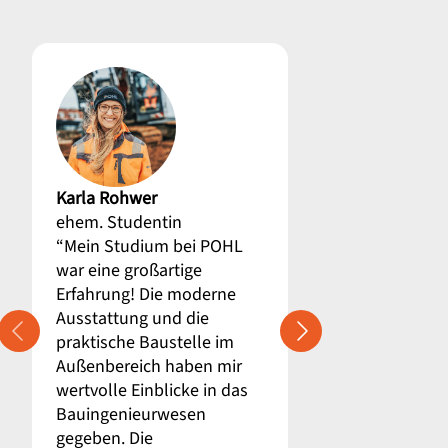
Karla Rohwer
Stephan Thede
ehem. Studentin
Umschüler
“Mein Studium bei POHL
“Die Umschulu
war eine großartige
Campus war für
Erfahrung! Die moderne
tolle Gelegenhei
Ausstattung und die
moderne Ausst
praktische Baustelle im
praxisorientiert
Außenbereich haben mir
Schulungen hab
wertvolle Einblicke in das
nötige Wissen u
Bauingenieurwesen
Fähigkeiten ver
gegeben. Die
erfolgreich im 